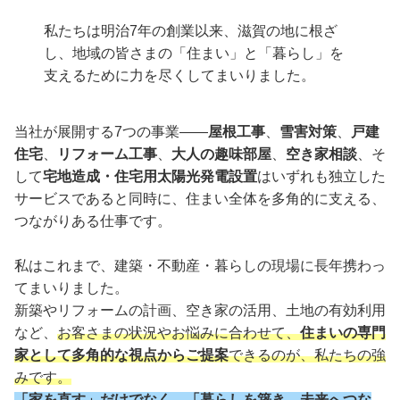
私たちは明治7年の創業以来、滋賀の地に根ざ
し、地域の皆さまの「住まい」と「暮らし」を
支えるために力を尽くしてまいりました。
当社が展開する7つの事業――
屋根工事
、
雪害対策
、
戸建
住宅
、
リフォーム工事
、
大人の趣味部屋
、
空き家相談
、そ
して
宅地造成・住宅用太陽光発電設置
はいずれも独立した
サービスであると同時に、住まい全体を多角的に支える、
つながりある仕事です。
私はこれまで、建築・不動産・暮らしの現場に長年携わっ
てまいりました。
新築やリフォームの計画、空き家の活用、土地の有効利用
など、
お客さまの状況やお悩みに合わせて、
住まいの専門
家として多角的な視点からご提案
できるのが、私たちの強
みです。
「家を直す」だけでなく、「暮らしを築き、未来へつな