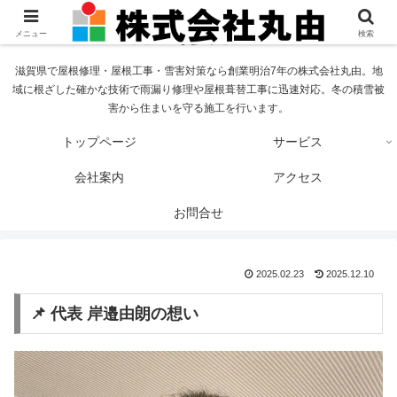
メニュー
検索
滋賀県で屋根修理・屋根工事・雪害対策なら創業明治7年の株式会社丸由。地
域に根ざした確かな技術で雨漏り修理や屋根葺替工事に迅速対応。冬の積雪被
害から住まいを守る施工を行います。
トップページ
サービス
会社案内
アクセス
お問合せ
2025.02.23
2025.12.10
📌 代表 岸邉由朗の想い