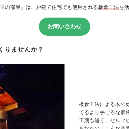
味の部屋」は、戸建て住宅でも使用される
板倉工法
を
お問い合わせ
くりませんか？
板倉工法による木の
てるより手ごろな価
工期も短く、セルフ
あなたの「こんな空