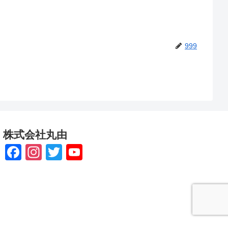
999
株式会社丸由
F
In
T
Y
a
st
wi
o
c
a
tt
u
e
gr
er
T
b
a
u